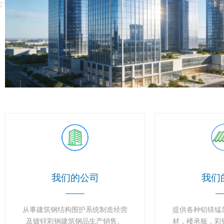
我们的公司
我们
从事建筑钢结构围护系统制造经营
提供各种铝镁锰
及镀锌彩钢建筑钢品生产销售。
材，楼承板，彩