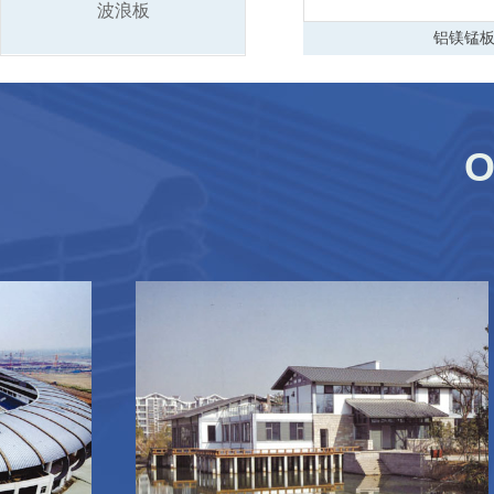
波浪板
铝镁锰
O