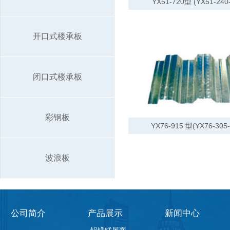
YX51-720型 (YX51-240
开口式楼承板
闭口式楼承板
彩钢板
YX76-915 型(YX76-305
波浪板
公司简介
产品展示
新闻中心
-铝镁锰屋面