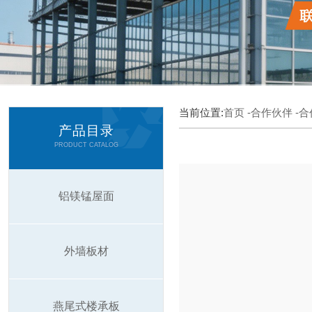
当前位置:
首页
-合作伙伴
-
产品目录
PRODUCT CATALOG
铝镁锰屋面
外墙板材
燕尾式楼承板